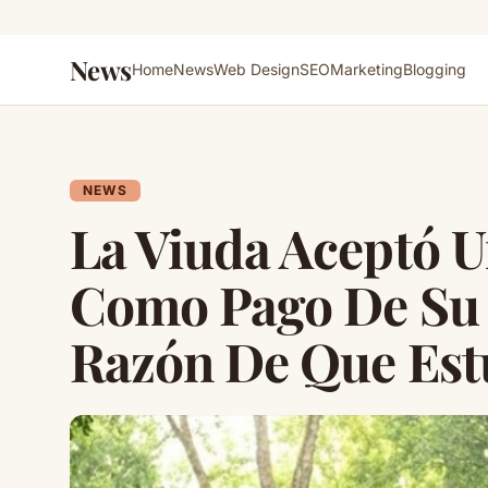
News
Home
News
Web Design
SEO
Marketing
Blogging
NEWS
La Viuda Aceptó 
Como Pago De Su 
Razón De Que Est