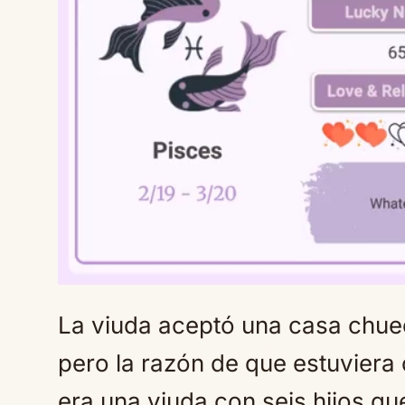
La viuda aceptó una casa chue
pero la razón de que estuviera 
era una viuda con seis hijos q