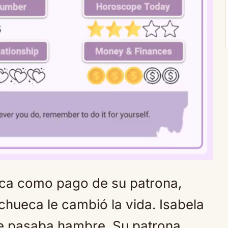
ca como pago de su patrona,
Mute
chueca le cambió la vida. Isabela
ue pasaba hambre. Su patrona