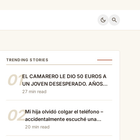
dark_mode
search
TRENDING STORIES
01
EL CAMARERO LE DIO 50 EUROS A
UN JOVEN DESESPERADO. AÑOS
DESPUÉS, CUANDO LO PERDIÓ
27 min read
TODO, AQUEL JOVEN REGRESÓ
02
Mi hija olvidó colgar el teléfono –
accidentalmente escuché una
conversación cruel con…
20 min read