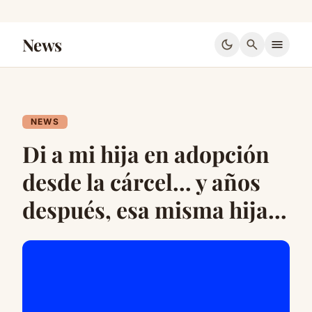
News
dark_mode
search
menu
NEWS
Di a mi hija en adopción
desde la cárcel… y años
después, esa misma hija…