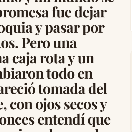
promesa fue dejar
roquia y pasar por
tos. Pero una
a caja rota y un
biaron todo en
areció tomada del
 con ojos secos y
tonces entendí que