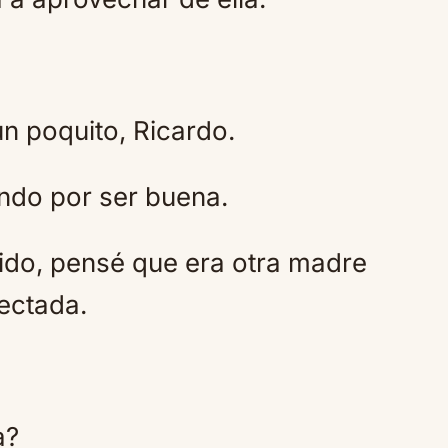
 poquito, Ricardo.
ndo por ser buena.
do, pensé que era otra madre
ectada.
a?