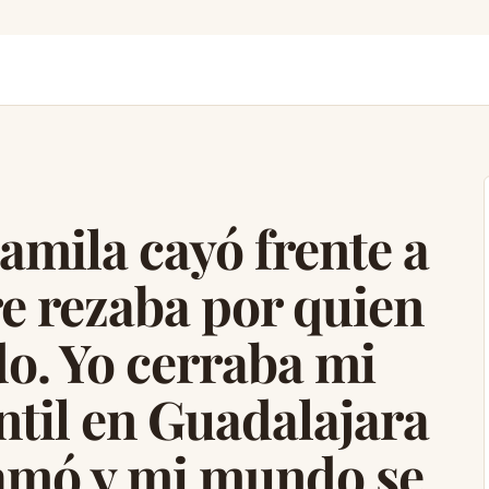
amila cayó frente a
e rezaba por quien
do. Yo cerraba mi
antil en Guadalajara
lamó y mi mundo se