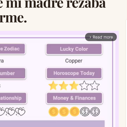
ue mi madre rezaba
arme.
Read more
arrow_forward_ios