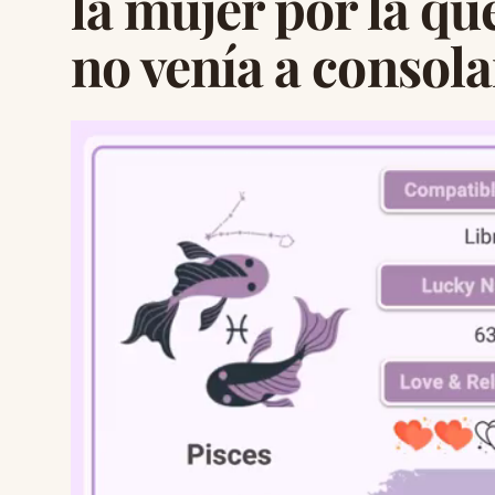
la mujer por la q
no venía a consol