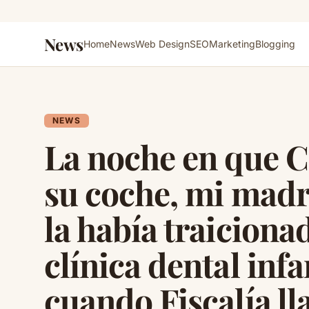
News
Home
News
Web Design
SEO
Marketing
Blogging
NEWS
La noche en que C
su coche, mi madr
la había traiciona
clínica dental inf
cuando Fiscalía l