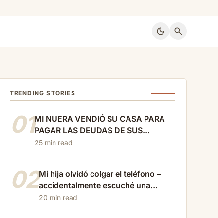
dark_mode
search
TRENDING STORIES
01
MI NUERA VENDIÓ SU CASA PARA
PAGAR LAS DEUDAS DE SUS
PADRES… Y ME AVISÓ QUE AL DÍA
25 min read
SIGUIENTE TODOS SE MUDARÍAN A
LA MÍA. SOLO LE RESPONDÍ: “YO
02
Mi hija olvidó colgar el teléfono –
TAMBIÉN HE VENDIDO LA MÍA”
accidentalmente escuché una
conversación cruel con…
20 min read