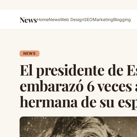
News
Home
News
Web Design
SEO
Marketing
Blogging
NEWS
El presidente de 
embarazó 6 veces a
hermana de su es