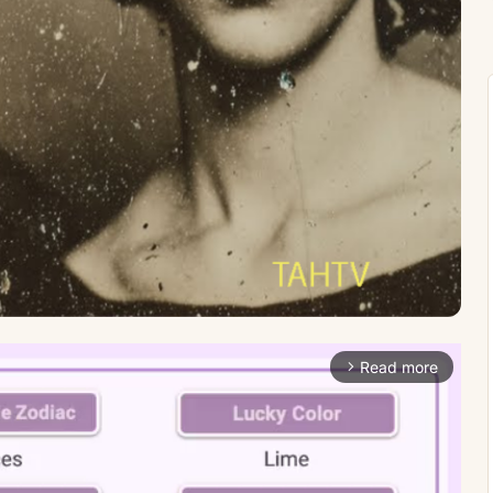
Read more
arrow_forward_ios