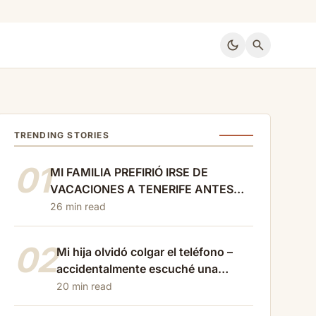
dark_mode
search
TRENDING STORIES
01
MI FAMILIA PREFIRIÓ IRSE DE
VACACIONES A TENERIFE ANTES
QUE ASISTIR AL FUNERAL DE MI
26 min read
HIJO… ASÍ QUE DEJÉ DE PAGARLES
LA VIDA
02
Mi hija olvidó colgar el teléfono –
accidentalmente escuché una
conversación cruel con…
20 min read