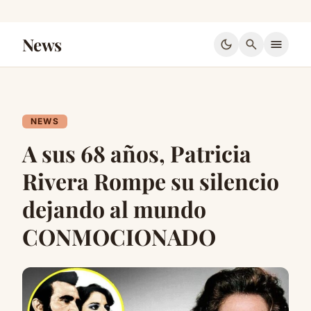
News
dark_mode
search
menu
NEWS
A sus 68 años, Patricia
Rivera Rompe su silencio
dejando al mundo
CONMOCIONADO