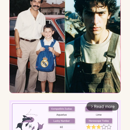
Read more
arrow_forward_ios