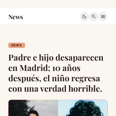
News
dark_mode
search
menu
NEWS
Padre e hijo desaparecen
en Madrid; 10 años
después, el niño regresa
con una verdad horrible.