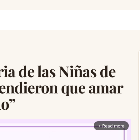
ia de las Niñas de
endieron que amar
no”
Read more
arrow_forward_ios