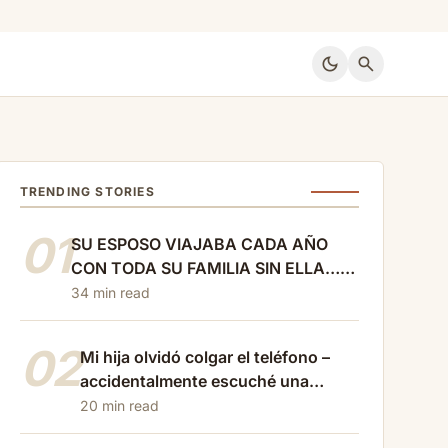
dark_mode
search
TRENDING STORIES
01
SU ESPOSO VIAJABA CADA AÑO
CON TODA SU FAMILIA SIN ELLA…
CUANDO REGRESARON,
34 min read
DESCUBRIERON QUE VERÓNICA
HABÍA VENDIDO LA CASA Y
02
Mi hija olvidó colgar el teléfono –
SOLICITADO EL DIVORCIO
accidentalmente escuché una
conversación cruel con…
20 min read