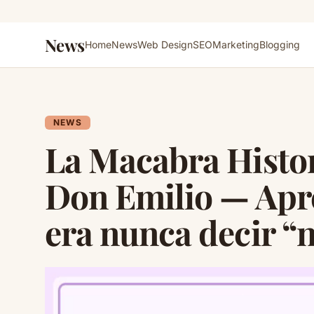
News
Home
News
Web Design
SEO
Marketing
Blogging
NEWS
La Macabra Histor
Don Emilio — Apr
era nunca decir “