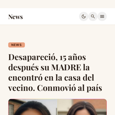
News
dark_mode
search
menu
NEWS
Desapareció, 15 años
después su MADRE la
encontró en la casa del
vecino. Conmovió al país