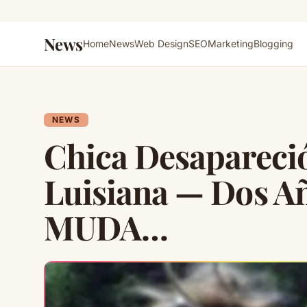
News
Home
News
Web Design
SEO
Marketing
Blogging
NEWS
Chica Desapareció
Luisiana — Dos A
MUDA…