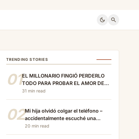
dark_mode
search
TRENDING STORIES
01
EL MILLONARIO FINGIÓ PERDERLO
TODO PARA PROBAR EL AMOR DE
SU ESPOSA… PERO LA MUJER
31 min read
EQUIVOCADA HUYÓ CON LA
PRIMERA MALETA
02
Mi hija olvidó colgar el teléfono –
accidentalmente escuché una
conversación cruel con…
20 min read