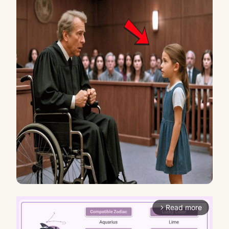
Read more
arrow_forward_ios