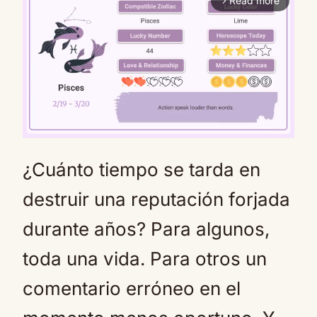
Read more
arrow_forward_ios
¿Cuánto tiempo se tarda en
Mute
destruir una reputación forjada
durante años? Para algunos,
toda una vida. Para otros un
comentario erróneo en el