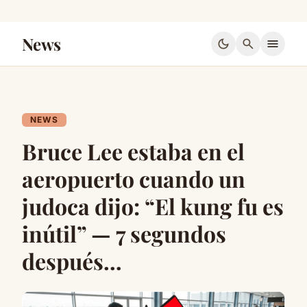
News
dark_mode
search
menu
NEWS
Bruce Lee estaba en el
aeropuerto cuando un
judoca dijo: “El kung fu es
inútil” — 7 segundos
después…