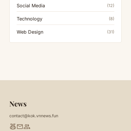
Social Media
(12)
Technology
(8)
Web Design
(31)
News
contact@kok.vnnews.fun
social_leaderboard
mail
group