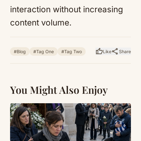
interaction without increasing
content volume.
thumb_up
share
#Blog
#Tag One
#Tag Two
Like
Share
You Might Also Enjoy