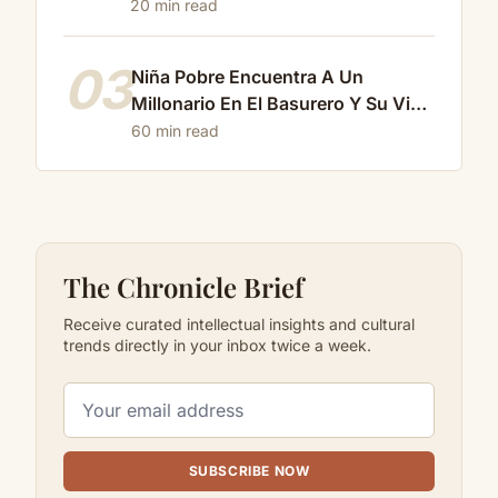
conversación cruel con…
20 min read
03
Niña Pobre Encuentra A Un
Millonario En El Basurero Y Su Vida
Cambia Para Siempre…
60 min read
The Chronicle Brief
Receive curated intellectual insights and cultural
trends directly in your inbox twice a week.
SUBSCRIBE NOW