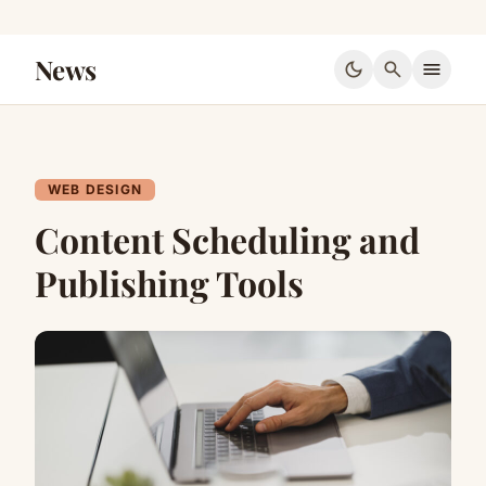
News
dark_mode
search
menu
WEB DESIGN
Content Scheduling and
Publishing Tools