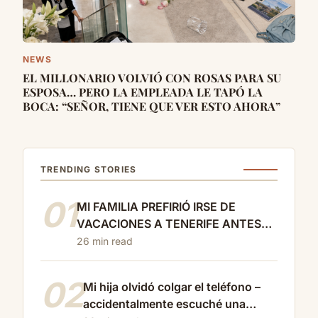
NEWS
EL MILLONARIO VOLVIÓ CON ROSAS PARA SU
ESPOSA… PERO LA EMPLEADA LE TAPÓ LA
BOCA: “SEÑOR, TIENE QUE VER ESTO AHORA”
TRENDING STORIES
01
MI FAMILIA PREFIRIÓ IRSE DE
VACACIONES A TENERIFE ANTES
QUE ASISTIR AL FUNERAL DE MI
26 min read
HIJO… ASÍ QUE DEJÉ DE PAGARLES
LA VIDA
02
Mi hija olvidó colgar el teléfono –
accidentalmente escuché una