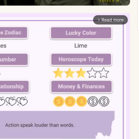
Read more
arrow_forward_ios