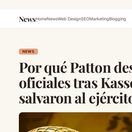
News
Home
News
Web Design
SEO
Marketing
Blogging
NEWS
Por qué Patton des
oficiales tras Kas
salvaron al ejércit