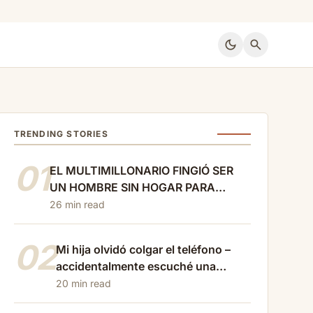
dark_mode
search
TRENDING STORIES
01
EL MULTIMILLONARIO FINGIÓ SER
UN HOMBRE SIN HOGAR PARA
ENCONTRAR AMOR VERDADERO…
26 min read
PERO SU MENTIRA CASI DESTRUYÓ
A LA ÚNICA MUJER QUE LO AMÓ
02
Mi hija olvidó colgar el teléfono –
accidentalmente escuché una
conversación cruel con…
20 min read