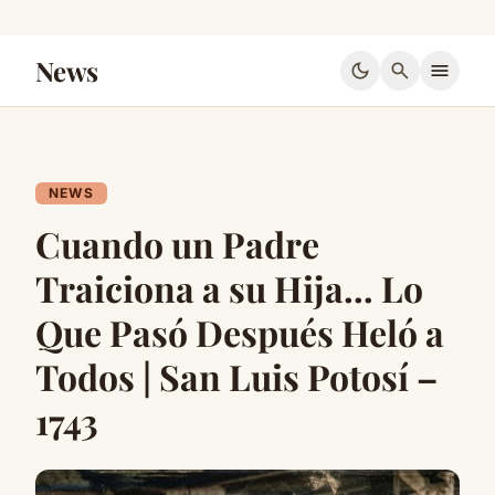
News
dark_mode
search
menu
NEWS
Cuando un Padre
Traiciona a su Hija… Lo
Que Pasó Después Heló a
Todos | San Luis Potosí –
1743