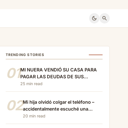
dark_mode
search
TRENDING STORIES
01
MI NUERA VENDIÓ SU CASA PARA
PAGAR LAS DEUDAS DE SUS
PADRES… Y ME AVISÓ QUE AL DÍA
25 min read
SIGUIENTE TODOS SE MUDARÍAN A
LA MÍA. SOLO LE RESPONDÍ: “YO
02
Mi hija olvidó colgar el teléfono –
TAMBIÉN HE VENDIDO LA MÍA”
accidentalmente escuché una
conversación cruel con…
20 min read