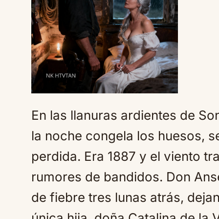
En las llanuras ardientes de So
la noche congela los huesos, s
perdida. Era 1887 y el viento tr
rumores de bandidos. Don Ansel
de fiebre tres lunas atrás, dej
única hija, doña Catalina de la 