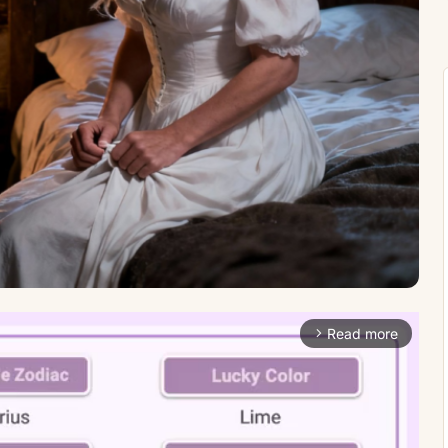
Read more
arrow_forward_ios