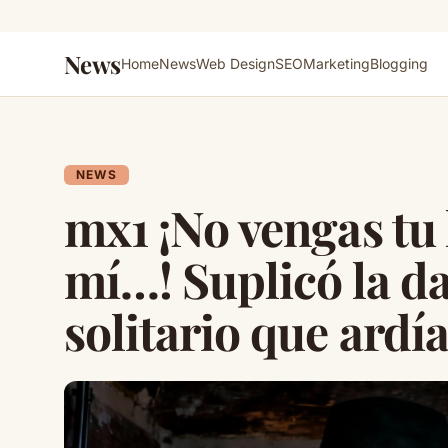
News
Home
News
Web Design
SEO
Marketing
Blogging
NEWS
mx1 ¡No vengas tu
mí…! Suplicó la d
solitario que ardí