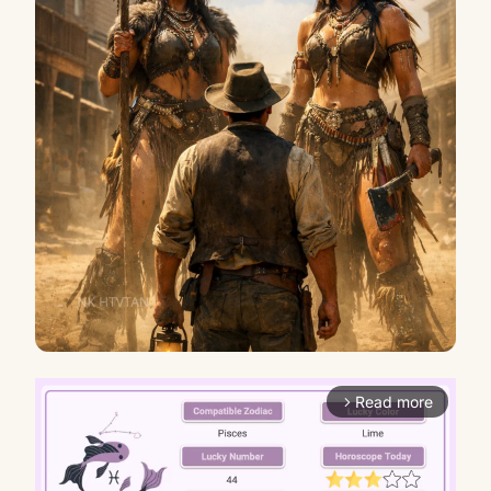
Read more
arrow_forward_ios