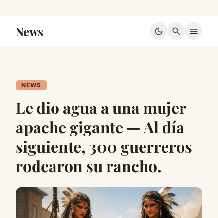
News
dark_mode
search
menu
NEWS
Le dio agua a una mujer
apache gigante — Al día
siguiente, 300 guerreros
rodearon su rancho.