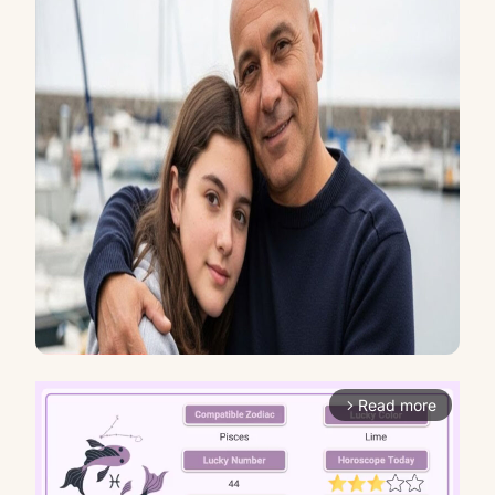
Read more
arrow_forward_ios