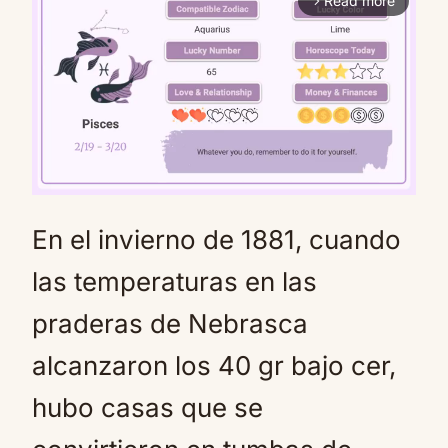
Read more
arrow_forward_ios
En el invierno de 1881, cuando
Mute
las temperaturas en las
praderas de Nebrasca
alcanzaron los 40 gr bajo cer,
hubo casas que se