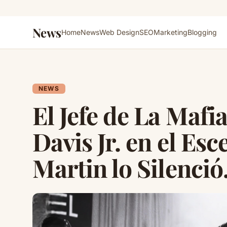
News
Home
News
Web Design
SEO
Marketing
Blogging
NEWS
El Jefe de La Ma
Davis Jr. en el Es
Martin lo Silenci