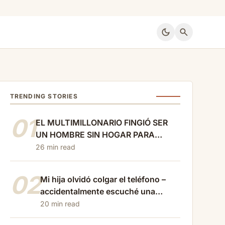
dark_mode
search
TRENDING STORIES
01
EL MULTIMILLONARIO FINGIÓ SER
UN HOMBRE SIN HOGAR PARA
ENCONTRAR AMOR VERDADERO…
26 min read
PERO SU MENTIRA CASI DESTRUYÓ
A LA ÚNICA MUJER QUE LO AMÓ
02
Mi hija olvidó colgar el teléfono –
accidentalmente escuché una
conversación cruel con…
20 min read