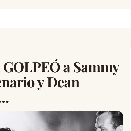
fia GOLPEÓ a Sammy
cenario y Dean
ó…