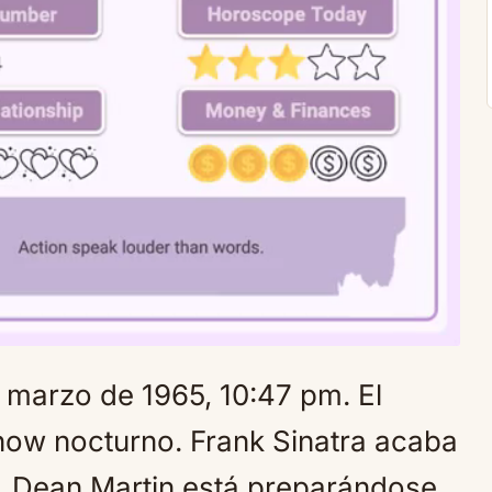
e marzo de 1965, 10:47 pm. El
Mute
how nocturno. Frank Sinatra acaba
n. Dean Martin está preparándose